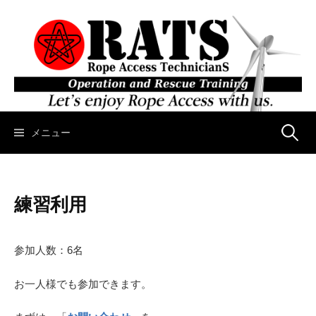
コ
ン
テ
ン
ツ
へ
ス
キ
メニュー
検
ッ
プ
索
練習利用
:
参加人数：6名
お一人様でも参加できます。