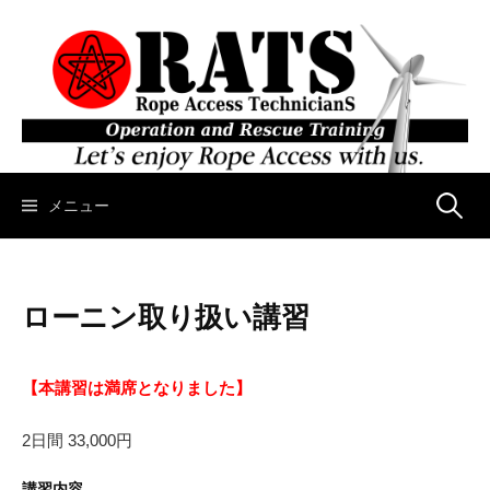
コ
ン
テ
ン
ツ
へ
ス
キ
メニュー
検
ッ
プ
索
ローニン取り扱い講習
:
【本講習は満席となりました】
2日間 33,000円
講習内容