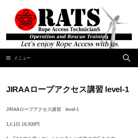
コ
ン
テ
ン
ツ
へ
ス
キ
メニュー
検
ッ
プ
索
JIRAAロープアクセス講習 level-1
:
JIRAAロープアクセス講習 level-1
1人1日 16,500円