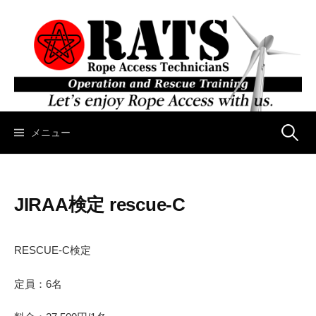
コ
ン
テ
ン
ツ
へ
ス
キ
メニュー
検
ッ
プ
索
JIRAA検定 rescue-C
:
RESCUE-C検定
定員：6名