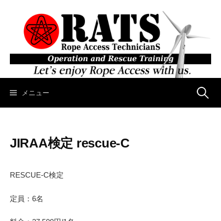
コ
ン
テ
ン
ツ
へ
ス
キ
メニュー
検
ッ
プ
索
JIRAA検定 rescue-C
:
RESCUE-C検定
定員：6名