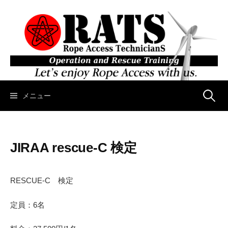
コ
ン
テ
ン
ツ
へ
ス
キ
メニュー
検
ッ
プ
索
JIRAA rescue-C 検定
:
RESCUE-C 検定
定員：6名