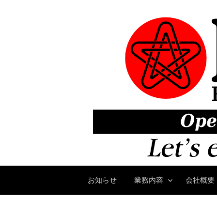
コ
ン
テ
ン
ツ
へ
ス
キ
ッ
プ
お知らせ
業務内容
会社概要