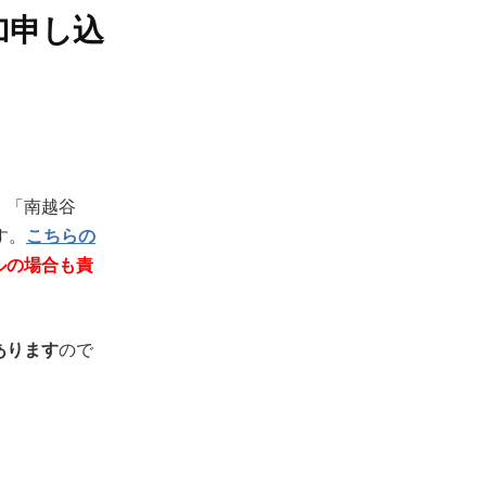
参加申し込
:
」「南越谷
す。
こちらの
ルの場合も責
あります
ので