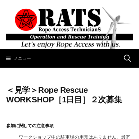
コ
ン
テ
ン
ツ
へ
ス
キ
メニュー
検
ッ
プ
索
＜見学＞Rope Rescue
:
WORKSHOP［1日目］２次募集
参加に関しての注意事項
ワークショップ中の駐車場の用意はありません。最寄