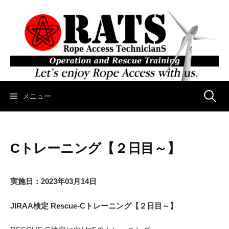
コ
ン
テ
ン
ツ
へ
ス
キ
メニュー
検
ッ
プ
索
Cトレーニング【２日目～】
:
実施日：2023年03月14日
JIRAA検定 Rescue-Cトレーニング【２日目～】