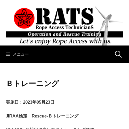
コ
ン
テ
ン
ツ
へ
ス
キ
メニュー
検
ッ
プ
索
Ｂトレーニング
:
実施日：2023年05月23日
JIRAA検定 Rescue-Ｂトレーニング