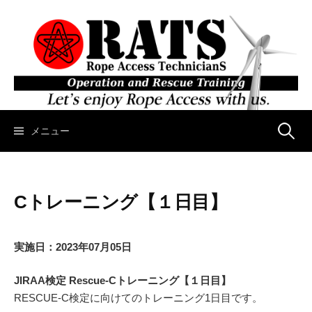
コ
ン
テ
ン
ツ
へ
ス
キ
メニュー
検
ッ
プ
索
Cトレーニング【１日目】
:
実施日：2023年07月05日
JIRAA検定 Rescue-Cトレーニング【１日目】
RESCUE-C検定に向けてのトレーニング1日目です。