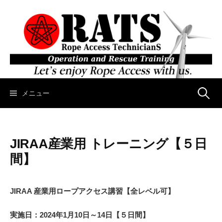
コ
ン
テ
ン
ツ
へ
ス
キ
メニュー
検
ッ
プ
索
JIRAA産業用 トレーニング【５日
:
間】
JIRAA 産業用ロープアクセス講習【全レベル可】
実施日：2024年1月10日～14日【５日間】