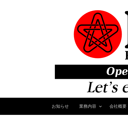
コ
ン
テ
ン
ツ
へ
ス
キ
ッ
プ
お知らせ
業務内容
会社概要