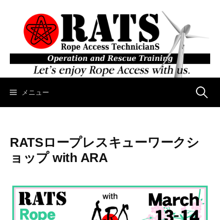
コ
ン
テ
ン
ツ
へ
ス
キ
メニュー
検
ッ
プ
索
RATSロープレスキューワークシ
:
ョップ with ARA