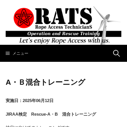
コ
ン
テ
ン
ツ
へ
ス
キ
メニュー
検
ッ
プ
索
A・Ｂ混合トレーニング
:
実施日：2025年06月12日
JIRAA検定 Rescue-A・B 混合トレーニング