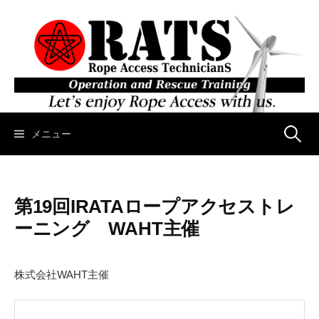
コ
ン
テ
ン
ツ
へ
ス
キ
メニュー
検
ッ
プ
索
第19回IRATAロープアクセストレ
:
ーニング WAHT主催
株式会社WAHT主催