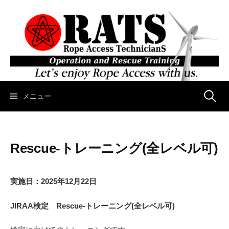
コ
ン
テ
ン
ツ
へ
ス
キ
メニュー
検
ッ
プ
索
Rescue-トレーニング(全レベル可)
:
実施日：2025年12月22日
JIRAA検定 Rescue-トレーニング(全レベル可)