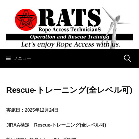
コ
ン
テ
ン
ツ
へ
ス
キ
メニュー
検
ッ
プ
索
Rescue-トレーニング(全レベル可)
:
実施日：2025年12月24日
JIRAA検定 Rescue-トレーニング(全レベル可)