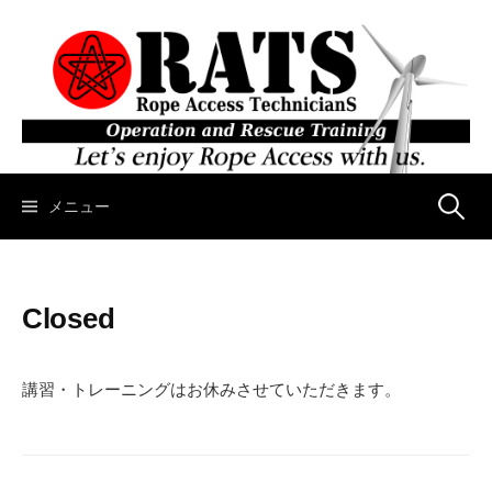
コ
ン
テ
ン
ツ
へ
ス
キ
メニュー
検
ッ
プ
索
Closed
:
講習・トレーニングはお休みさせていただきます。