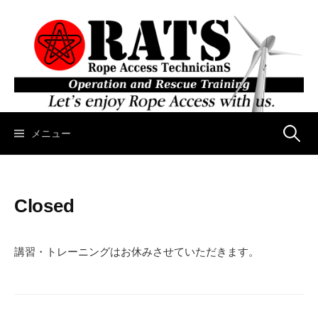
コ
ン
テ
ン
ツ
へ
ス
キ
メニュー
検
ッ
プ
索
Closed
:
講習・トレーニングはお休みさせていただきます。