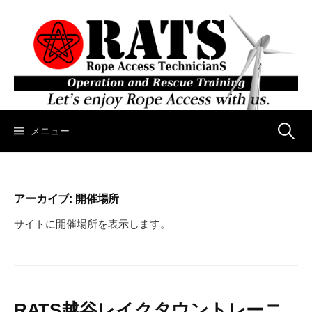
コ
ン
テ
ン
ツ
へ
ス
キ
メニュー
検
ッ
プ
索
アーカイブ:
開催場所
:
サイトに開催場所を表示します。
RATS越谷レイクタウントレーニ