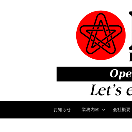
コ
ン
テ
ン
ツ
へ
ス
キ
ッ
プ
お知らせ
業務内容
会社概要