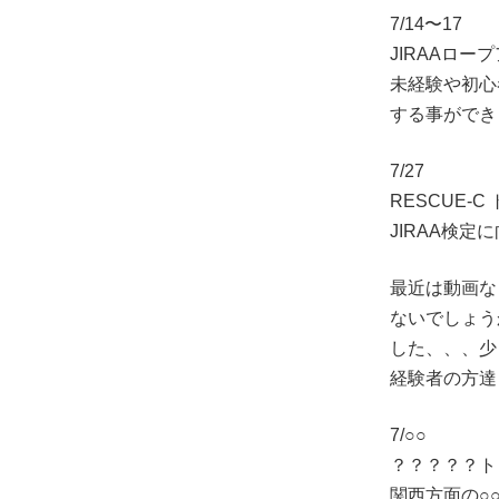
7/14〜17
JIRAAロー
未経験や初心
する事がで
7/27
RESCUE-C
JIRAA検定
最近は動画な
ないでしょ
した、、、少
経験者の方達
7/○○
？？？？？ト
関西方面の○○