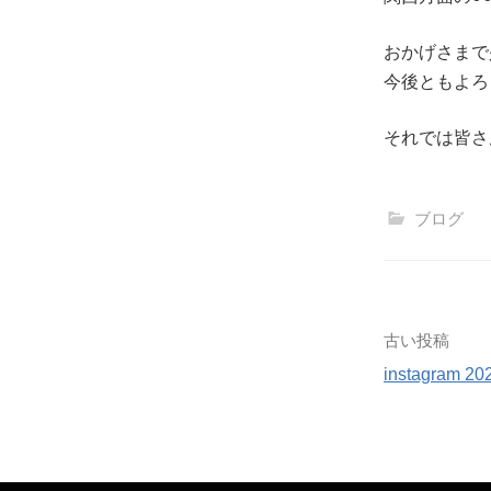
おかげさまて
今後ともよろ
それでは皆
ブログ
古い投稿
instagram 20
投
稿