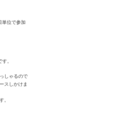
単位で参加
゙す。
っしゃるので
゙ースしかけま
ます。