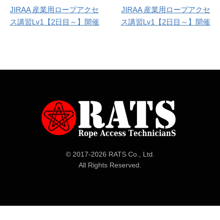
JIRAA 産業用ロープアクセ
JIRAA 産業用ロープアクセ
投
ス講習Lv1【2日目～】開催
ス講習Lv1【2日目～】開催
稿
ナ
ビ
ゲ
ー
シ
ョ
© 2017-
2026 RATS Co., Ltd.
ン
All Rights Reserved.