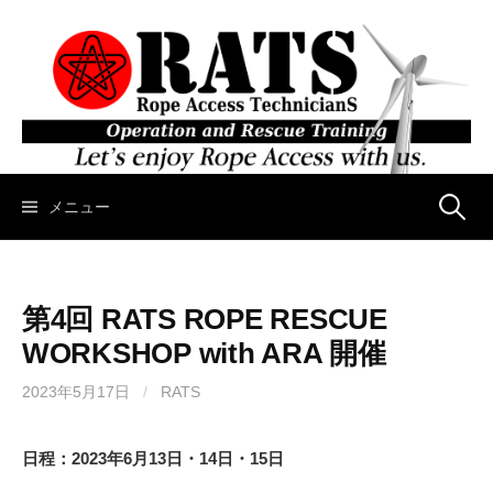
コ
ン
テ
ン
ツ
へ
ス
キ
メニュー
検
ッ
プ
索
第4回 RATS ROPE RESCUE
:
WORKSHOP with ARA 開催
2023年5月17日
/
RATS
日程：2023年6月13日・14日・15日