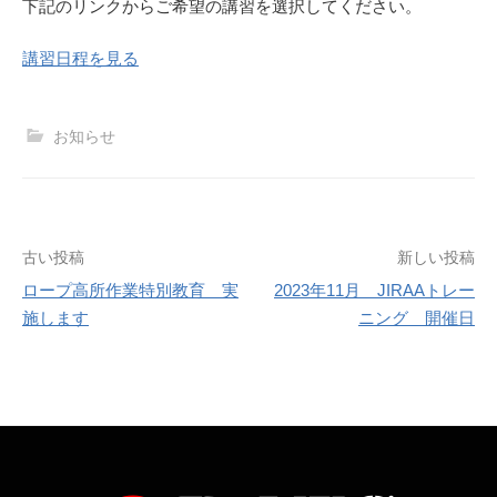
下記のリンクからご希望の講習を選択してください。
講習日程を見る
お知らせ
古い投稿
新しい投稿
ロープ高所作業特別教育 実
2023年11月 JIRAAトレー
投
施します
ニング 開催日
稿
ナ
ビ
ゲ