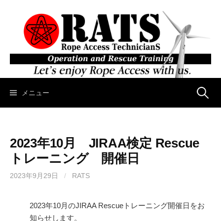
コ
ン
テ
ン
ツ
へ
ス
キ
メニュー
検
ッ
プ
索
2023年10月 JIRAA検定 Rescue
:
トレーニング 開催日
2023年9月29日
/
RATS
2023年10月のJIRAA Rescueトレーニング開催日をお
知らせします。